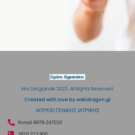
Irini Gergianaki 2023. All Rights Reserved.
Created with love by webdragon.gr
ΙΑΤΡΕΙΟ ΓΕΝΙΚΗΣ ΙΑΤΡΙΚΗΣ
Κινητό 6978-247010
2810 213 900