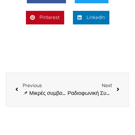
Pinterest
LinkedIn
Previous
Next
📌 Μικρές συμβουλές για Καλύτερο Ύπνο
Ραδιοφωνική Συνέντεξη της Ειρ. Γεργιανάκη για την εθελοντική αιμοδοσία