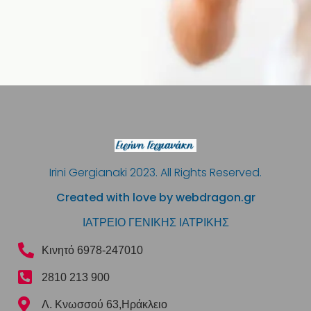
Irini Gergianaki 2023. All Rights Reserved.
Created with love by webdragon.gr
ΙΑΤΡΕΙΟ ΓΕΝΙΚΗΣ ΙΑΤΡΙΚΗΣ
Κινητό 6978-247010
2810 213 900
Λ. Κνωσσού 63,Ηράκλειο