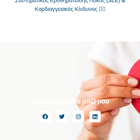
Συστηματικός Ερυθηματώδης Λύκος (SLE) &
Καρδιαγγειακός Κίνδυνος ❤️‍🔥
Επικοινωνήστε μαζί μου