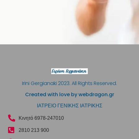
Irini Gergianaki 2023. All Rights Reserved.
Created with love by webdragon.gr
ΙΑΤΡΕΙΟ ΓΕΝΙΚΗΣ ΙΑΤΡΙΚΗΣ
Κινητό 6978-247010
2810 213 900